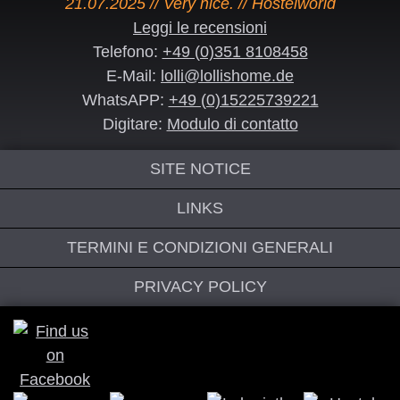
21.07.2025 // Very nice. // Hostelworld
Leggi le recensioni
Telefono:
+49 (0)351 8108458
E-Mail:
lolli@lollishome.de
WhatsAPP:
+49 (0)15225739221
Digitare:
Modulo di contatto
SITE NOTICE
LINKS
TERMINI E CONDIZIONI GENERALI
PRIVACY POLICY