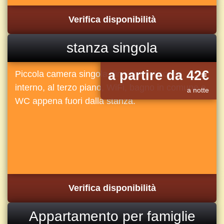
Verifica disponibilità
stanza singola
a partire da 42€
Piccola camera singola, finestra sul cortile
interno, al terzo piano, WiFi, bagno in comune e
a notte
WC appena fuori dalla stanza.
Verifica disponibilità
Appartamento per famiglie