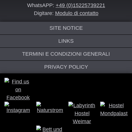
WhatsAPP:
+49 (0)15225739221
Digitare:
Modulo di contatto
SITE NOTICE
LINKS
TERMINI E CONDIZIONI GENERALI
PRIVACY POLICY