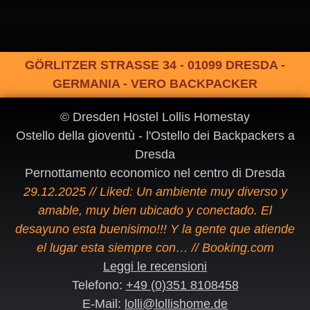
GÖRLITZER STRASSE 34 - 01099 DRESDA -
GERMANIA - VERO BACKPACKER
© Dresden Hostel Lollis Homestay
Ostello della gioventù - l'Ostello dei Backpackers a
Dresda
Pernottamento economico nel centro di Dresda
29.12.2025 // Liked: Un ambiente muy diverso y
amable, muy bien ubicado y conectado. El
desayuno esta buenisimo!!! Y la gente que atiende
el lugar esta siempre con… // Booking.com
Leggi le recensioni
Telefono:
+49 (0)351 8108458
E-Mail:
lolli@lollishome.de