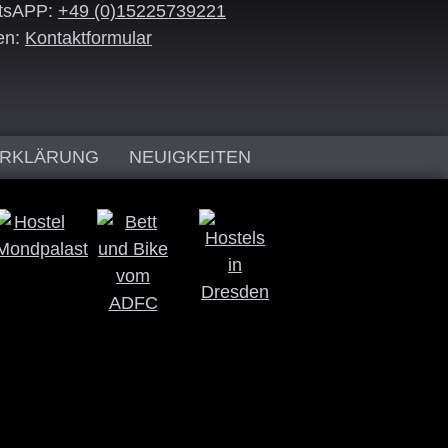
tsAPP:
+49 (0)15225739221
en:
Kontaktformular
ERKLÄRUNG
NEUIGKEITEN