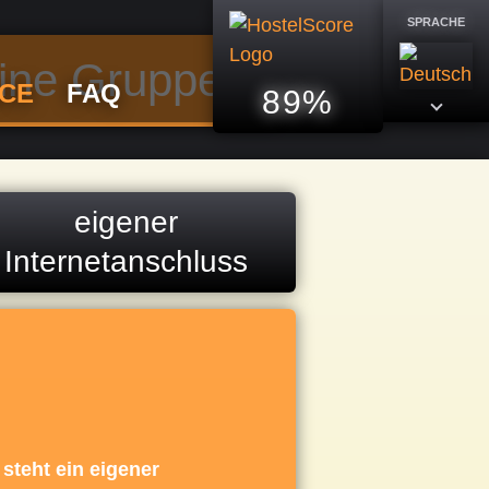
SPRACHE
eine Gruppen
ICE
FAQ
89%
eigener
Internetanschluss
erienwohnung hat eine
, komplett ausgestattete
. Somit könnt ihr euch
 preisgünstig versorgen,
 steht ein eigener