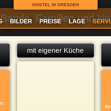
HOSTEL IN DRESDEN
 Bands, Familien und kl
G
BILDER
PREISE
LAGE
SERV
mit eigener Küche
Die F
eigene
Küche
rt
selber
Es