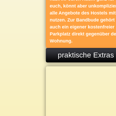
euch, könnt aber unkomplizie
alle Angebote des Hostels mit
nutzen. Zur Bandbude gehört
auch ein eigener kostenfreier
Parkplatz direkt gegenüber de
Wohnung.
praktische Extras