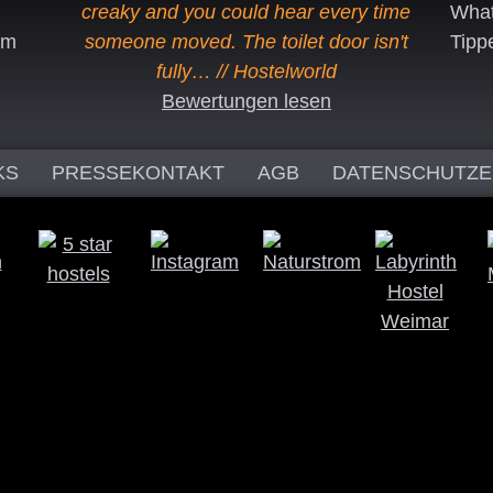
creaky and you could hear every time
Wha
um
someone moved. The toilet door isn't
Tipp
fully… // Hostelworld
Bewertungen lesen
KS
PRESSEKONTAKT
AGB
DATENSCHUTZ