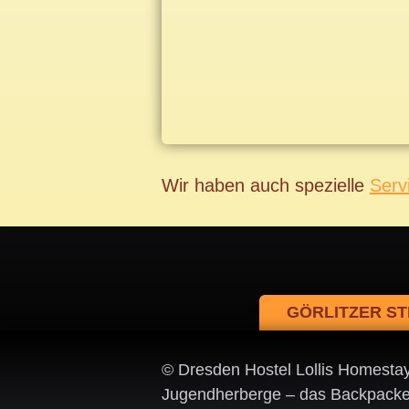
Wir haben auch spezielle
Serv
GÖRLITZER ST
© Dresden Hostel Lollis Homesta
Jugendherberge – das Backpacke