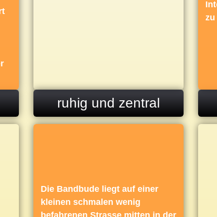
oder e
In
rt
machen
zu
Aufräu
Abreis
r
ruhig und zentral
RESE
BEST
Ankunft
Die Bandbude liegt auf einer
Fön
kleinen schmalen wenig
Handtücher
befahrenen Strasse mitten in der