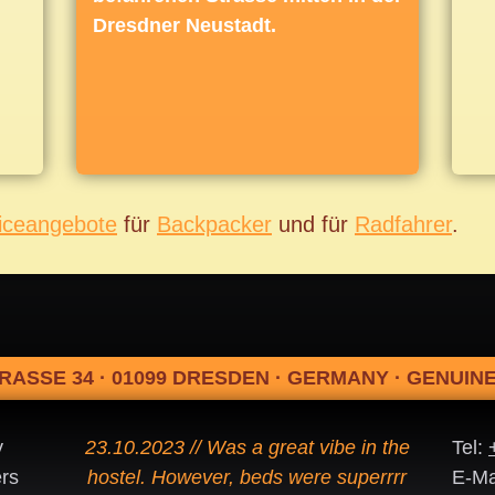
und andere nützliche Extras
Dresdner Neustadt.
iceangebote
für
Backpacker
und für
Radfahrer
.
RASSE 34 · 01099 DRESDEN · GERMANY · GENUI
y
23.10.2023 // Was a great vibe in the
Tel:
rs
hostel. However, beds were superrrr
E-Ma