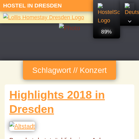
HOSTEL IN DRESDEN
89%
Schlagwort // Konzert
Highlights 2018 in
Dresden