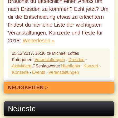
Brauchst du tatsächlich einen Anlass um
nach Dresden zu kommen? Echt jetzt? Um
dir die Entscheidung etwas zu erleichtern
findest du hier eine Liste der wichtigsten
Veranstaltungen, Konzerte und Feste für
2018:
Weiterlesen »
05.12.2017, 16:30 @ Michael Lottes
Kategorien:
Veranstaltungen
·
Dresden
·
Aktivitäten
// Schlagworte:
Highlights
·
Konzert
·
Konzerte
·
Events
·
Veranstaltungen
NEUIGKEITEN »
Neueste