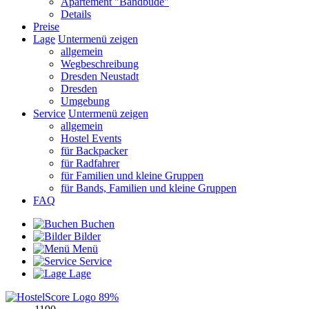
Apartement "Bandbude"
Details
Preise
Lage
Untermenü zeigen
allgemein
Wegbeschreibung
Dresden Neustadt
Dresden
Umgebung
Service
Untermenü zeigen
allgemein
Hostel Events
für Backpacker
für Radfahrer
für Familien und kleine Gruppen
für Bands, Familien und kleine Gruppen
FAQ
Buchen
Bilder
Menü
Service
Lage
89%