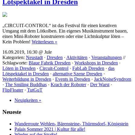
Lötspektakel in Dresden
„CIRCUIT-CONTROL“ ist das Festival für einen kreativen
Umgang mit dem Lötkolben. Ein eigenes Musikinstrument bauen,
einen Mini-Roboter konstruieren oder eine Lichtskulptur löten –
Kein Problem!
Weiterlesen »
16.09.2019, 16:30 @ Jule
Kategorien:
Neustadt
·
Dresden
·
Aktivitäten
·
Veranstaltungen
//
Schlagworte:
Blaue Fabrik Dresden
·
Workshops in Dresden
·
Löten in Dresden
·
Circuit-Control
·
FabLab Dresden
·
das
Lötspektakel in Dresden
·
alternative Szene Dresden
·
Weiterbildung in Dresden
·
Events in Dresden
·
JackNoiseSyndrom
·
The Smiling Buddhas
·
Krach der Roboter
·
Der Warst
·
FlipFloater
·
TutGuT
Neuigkeiten »
Neueste
Wanderroute Wehlen- Bärensteine- Thürmsdorf- Königstein
Palais Sommer 2021 | Kultur für alle!
Wieder auf der Straße!