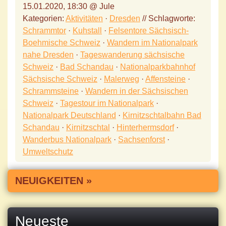
15.01.2020, 18:30 @ Jule
Kategorien:
Aktivitäten
·
Dresden
// Schlagworte:
Schrammtor
·
Kuhstall
·
Felsentore Sächsisch-
Boehmische Schweiz
·
Wandern im Nationalpark
nahe Dresden
·
Tageswanderung sächsische
Schweiz
·
Bad Schandau
·
Nationalparkbahnhof
Sächsische Schweiz
·
Malerweg
·
Affensteine
·
Schrammsteine
·
Wandern in der Sächsischen
Schweiz
·
Tagestour im Nationalpark
·
Nationalpark Deutschland
·
Kirnitzschtalbahn Bad
Schandau
·
Kirnitzschtal
·
Hinterhermsdorf
·
Wanderbus Nationalpark
·
Sachsenforst
·
Umweltschutz
NEUIGKEITEN »
Neueste