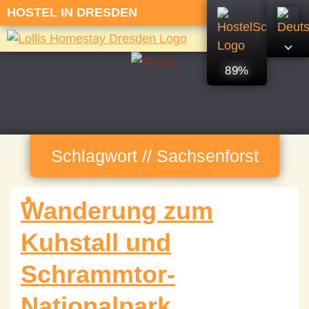
HOSTEL IN DRESDEN
89%
Schlagwort // Sachsenforst
ُWanderung zum
Kuhstall und
Schrammtor-
Nationalpark