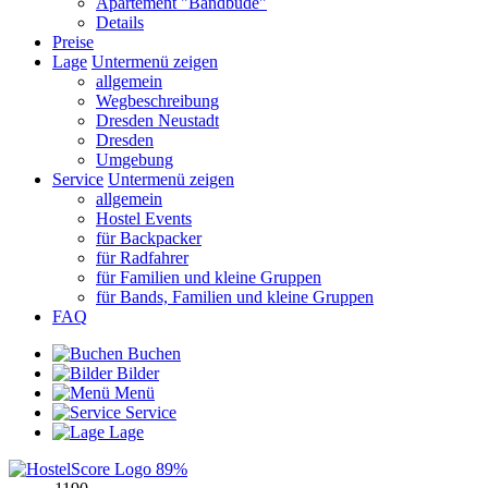
Apartement "Bandbude"
Details
Preise
Lage
Untermenü zeigen
allgemein
Wegbeschreibung
Dresden Neustadt
Dresden
Umgebung
Service
Untermenü zeigen
allgemein
Hostel Events
für Backpacker
für Radfahrer
für Familien und kleine Gruppen
für Bands, Familien und kleine Gruppen
FAQ
Buchen
Bilder
Menü
Service
Lage
89%