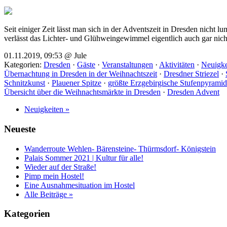
Seit einiger Zeit lässt man sich in der Adventszeit in Dresden nicht 
verlässt das Lichter- und Glühweingewimmel eigentlich auch gar nich
01.11.2019, 09:53 @ Jule
Kategorien:
Dresden
·
Gäste
·
Veranstaltungen
·
Aktivitäten
·
Neuigke
Übernachtung in Dresden in der Weihnachtszeit
·
Dresdner Striezel
·
Schnitzkunst
·
Plauener Spitze
·
größte Erzgebirgische Stufenpyramid
Übersicht über die Weihnachtsmärkte in Dresden
·
Dresden Advent
Neuigkeiten »
Neueste
Wanderroute Wehlen- Bärensteine- Thürmsdorf- Königstein
Palais Sommer 2021 | Kultur für alle!
Wieder auf der Straße!
Pimp mein Hostel!
Eine Ausnahmesituation im Hostel
Alle Beiträge »
Kategorien