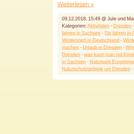
Weiterlesen »
09.12.2018, 15:49 @ Jule und Mar
Kategorien:
Aktivitäten
·
Dresden
fahren in Sachsen
·
Ski fahren in 
Wintersport in Deutschland
·
Wint
machen
·
Urlaub in Dresden
·
Win
Dresden
·
was kann man mit Kind
in Sachsen
·
Naturpark Erzgebirg
Naturschutzgebiete um Dresden