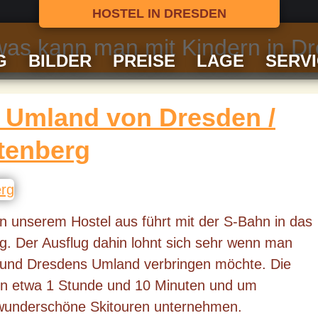
HOSTEL IN DRESDEN
 was kann man mit Kindern in 
G
BILDER
PREISE
LAGE
SERV
m Umland von Dresden /
ltenberg
n unserem Hostel aus führt mit der S-Bahn in das
g. Der Ausflug dahin lohnt sich sehr wenn man
n und Dresdens Umland verbringen möchte. Die
 in etwa 1 Stunde und 10 Minuten und um
wunderschöne Skitouren unternehmen.