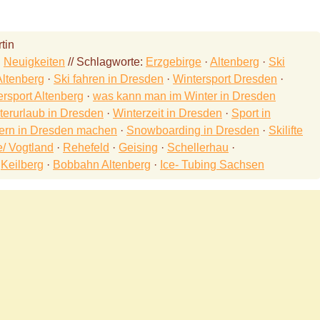
tin
·
Neuigkeiten
// Schlagworte:
Erzgebirge
·
Altenberg
·
Ski
Altenberg
·
Ski fahren in Dresden
·
Wintersport Dresden
·
ersport Altenberg
·
was kann man im Winter in Dresden
terurlaub in Dresden
·
Winterzeit in Dresden
·
Sport in
ern in Dresden machen
·
Snowboarding in Dresden
·
Skilifte
e/ Vogtland
·
Rehefeld
·
Geising
·
Schellerhau
·
·
Keilberg
·
Bobbahn Altenberg
·
Ice- Tubing Sachsen