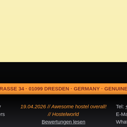
RASSE 34 · 01099 DRESDEN · GERMANY · GENUI
y
19.04.2026 // Awesome hostel overall!
Tel:
rs
// Hostelworld
E-Ma
Bewertungen lesen
Wha