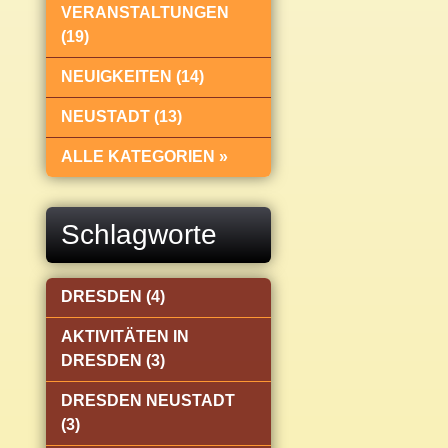
VERANSTALTUNGEN
(19)
NEUIGKEITEN (14)
NEUSTADT (13)
ALLE KATEGORIEN »
Schlagworte
DRESDEN (4)
AKTIVITÄTEN IN
DRESDEN (3)
DRESDEN NEUSTADT
(3)