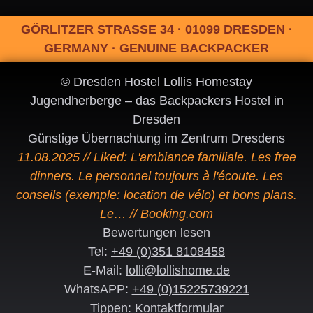
GÖRLITZER STRASSE 34 · 01099 DRESDEN ·
GERMANY · GENUINE BACKPACKER
© Dresden Hostel Lollis Homestay
Jugendherberge – das Backpackers Hostel in
Dresden
Günstige Übernachtung im Zentrum Dresdens
11.08.2025 // Liked: L'ambiance familiale. Les free
dinners. Le personnel toujours à l'écoute. Les
conseils (exemple: location de vélo) et bons plans.
Le… // Booking.com
Bewertungen lesen
Tel:
+49 (0)351 8108458
E-Mail:
lolli@lollishome.de
WhatsAPP:
+49 (0)15225739221
Tippen:
Kontaktformular