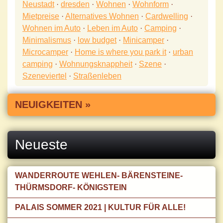
Neustadt
·
dresden
·
Wohnen
·
Wohnform
·
Mietpreise
·
Alternatives Wohnen
·
Cardwelling
·
Wohnen im Auto
·
Leben im Auto
·
Camping
·
Minimalismus
·
low budget
·
Minicamper
·
Microcamper
·
Home is where you park it
·
urban
camping
·
Wohnungsknappheit
·
Szene
·
Szeneviertel
·
Straßenleben
NEUIGKEITEN »
Neueste
WANDERROUTE WEHLEN- BÄRENSTEINE-
THÜRMSDORF- KÖNIGSTEIN
PALAIS SOMMER 2021 | KULTUR FÜR ALLE!