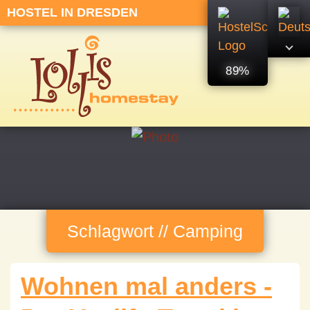
HOSTEL IN DRESDEN
89%
Schlagwort // Camping
Wohnen mal anders -