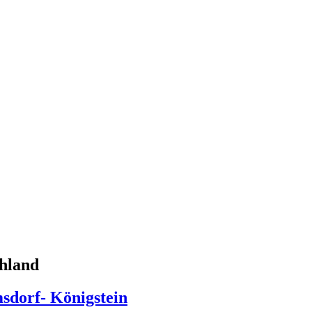
chland
sdorf- Königstein