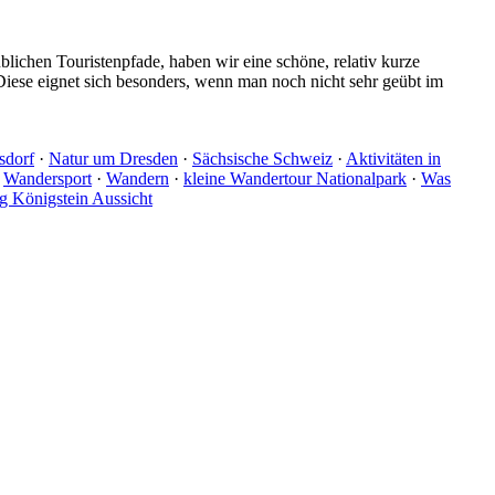
ichen Touristenpfade, haben wir eine schöne, relativ kurze
Diese eignet sich besonders, wenn man noch nicht sehr geübt im
sdorf
·
Natur um Dresden
·
Sächsische Schweiz
·
Aktivitäten in
·
Wandersport
·
Wandern
·
kleine Wandertour Nationalpark
·
Was
g Königstein Aussicht