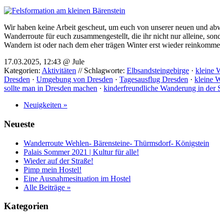
Wir haben keine Arbeit gescheut, um euch von unserer neuen und abw
Wanderroute für euch zusammengestellt, die ihr nicht nur alleine, s
Wandern ist oder nach dem eher trägen Winter erst wieder reinkomm
17.03.2025, 12:43 @ Jule
Kategorien:
Aktivitäten
// Schlagworte:
Elbsandsteingebirge
·
kleine
Dresden
·
Umgebung von Dresden
·
Tagesausflug Dresden
·
kleine 
sollte man in Dresden machen
·
kinderfreundliche Wanderung in der
Neuigkeiten »
Neueste
Wanderroute Wehlen- Bärensteine- Thürmsdorf- Königstein
Palais Sommer 2021 | Kultur für alle!
Wieder auf der Straße!
Pimp mein Hostel!
Eine Ausnahmesituation im Hostel
Alle Beiträge »
Kategorien