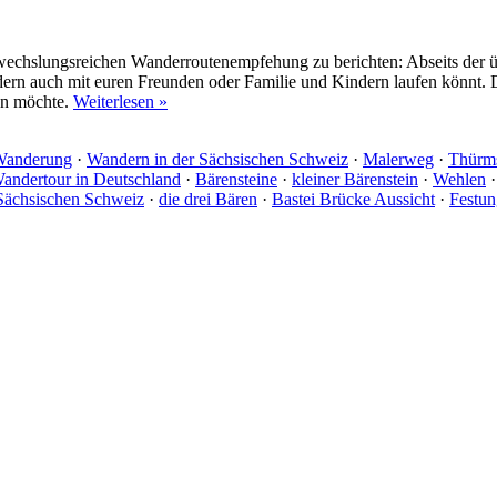
echslungsreichen Wanderroutenempfehung zu berichten: Abseits der übl
ondern auch mit euren Freunden oder Familie und Kindern laufen könnt. 
en möchte.
Weiterlesen »
 Wanderung
·
Wandern in der Sächsischen Schweiz
·
Malerweg
·
Thürm
Wandertour in Deutschland
·
Bärensteine
·
kleiner Bärenstein
·
Wehlen
 Sächsischen Schweiz
·
die drei Bären
·
Bastei Brücke Aussicht
·
Festun