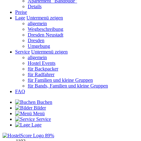
Apartement "Bandbude"
Details
Preise
Lage
Untermenü zeigen
allgemein
Wegbeschreibung
Dresden Neustadt
Dresden
Umgebung
Service
Untermenü zeigen
allgemein
Hostel Events
für Backpacker
für Radfahrer
für Familien und kleine Gruppen
für Bands, Familien und kleine Gruppen
FAQ
Buchen
Bilder
Menü
Service
Lage
89%