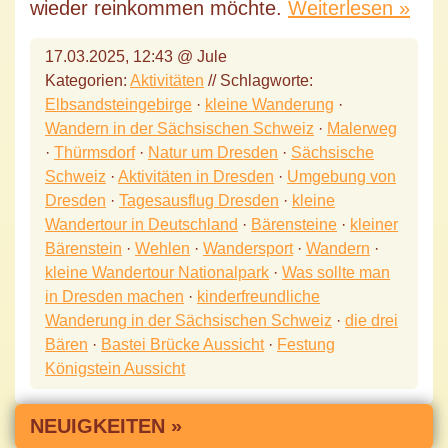
wieder reinkommen möchte.
Weiterlesen »
17.03.2025, 12:43 @ Jule
Kategorien:
Aktivitäten
// Schlagworte:
Elbsandsteingebirge
·
kleine Wanderung
·
Wandern in der Sächsischen Schweiz
·
Malerweg
·
Thürmsdorf
·
Natur um Dresden
·
Sächsische
Schweiz
·
Aktivitäten in Dresden
·
Umgebung von
Dresden
·
Tagesausflug Dresden
·
kleine
Wandertour in Deutschland
·
Bärensteine
·
kleiner
Bärenstein
·
Wehlen
·
Wandersport
·
Wandern
·
kleine Wandertour Nationalpark
·
Was sollte man
in Dresden machen
·
kinderfreundliche
Wanderung in der Sächsischen Schweiz
·
die drei
Bären
·
Bastei Brücke Aussicht
·
Festung
Königstein Aussicht
NEUIGKEITEN »