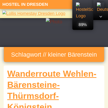
HOSTEL IN DRESDEN
89%
Schlagwort // kleiner Bärenstein
Wanderroute Wehlen-
Bärensteine-
Thürmsdorf-
Königstein