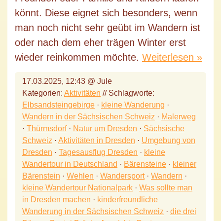
könnt. Diese eignet sich besonders, wenn
man noch nicht sehr geübt im Wandern ist
oder nach dem eher trägen Winter erst
wieder reinkommen möchte.
Weiterlesen »
17.03.2025, 12:43 @ Jule
Kategorien:
Aktivitäten
// Schlagworte:
Elbsandsteingebirge
·
kleine Wanderung
·
Wandern in der Sächsischen Schweiz
·
Malerweg
·
Thürmsdorf
·
Natur um Dresden
·
Sächsische
Schweiz
·
Aktivitäten in Dresden
·
Umgebung von
Dresden
·
Tagesausflug Dresden
·
kleine
Wandertour in Deutschland
·
Bärensteine
·
kleiner
Bärenstein
·
Wehlen
·
Wandersport
·
Wandern
·
kleine Wandertour Nationalpark
·
Was sollte man
in Dresden machen
·
kinderfreundliche
Wanderung in der Sächsischen Schweiz
·
die drei