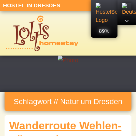
HOSTEL IN DRESDEN
89%
Schlagwort // Natur um Dresden
Wanderroute Wehlen-