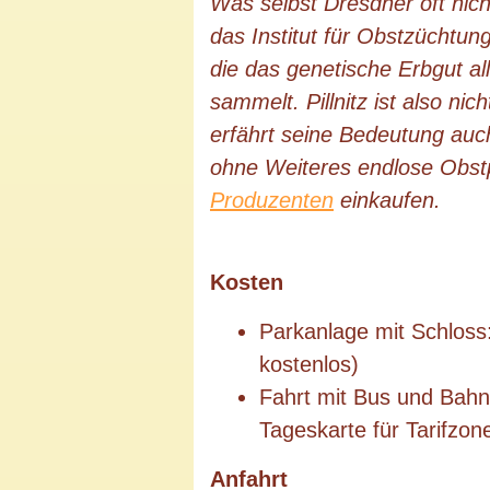
Was selbst Dresdner oft nicht 
das
Institut für Obstzüchtun
die das genetische Erbgut a
sammelt. Pillnitz ist also ni
erfährt seine Bedeutung au
ohne Weiteres endlose Obst
Produzenten
einkaufen.
Kosten
Parkanlage mit Schloss
kostenlos)
Fahrt mit Bus und Bahn 
Tageskarte für Tarifzo
Anfahrt