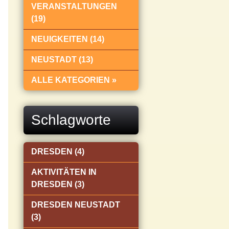
VERANSTALTUNGEN
(19)
NEUIGKEITEN (14)
NEUSTADT (13)
ALLE KATEGORIEN »
Schlagworte
DRESDEN (4)
AKTIVITÄTEN IN
DRESDEN (3)
DRESDEN NEUSTADT
(3)