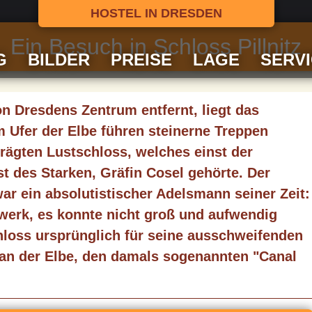
HOSTEL IN DRESDEN
Ein Besuch in Schloss Pillnitz
G
BILDER
PREISE
LAGE
SERV
n Dresdens Zentrum entfernt, liegt das
om Ufer der Elbe führen steinerne Treppen
rägten Lustschloss, welches einst der
 des Starken, Gräfin Cosel gehörte. Der
ar ein absolutistischer Adelsmann seiner Zeit:
rwerk, es konnte nicht groß und aufwendig
chloss ursprünglich für seine ausschweifenden
 an der Elbe, den damals sogenannten "Canal