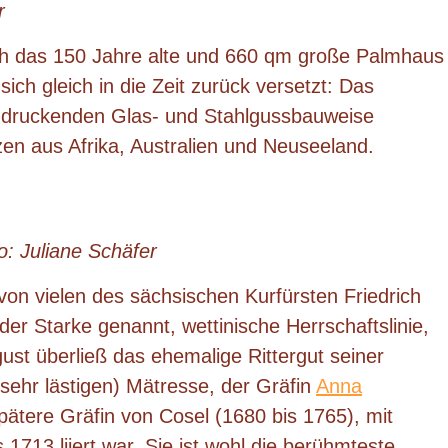
r
auch das 150 Jahre alte und 660 qm große Palmhaus
sich gleich in die Zeit zurück versetzt: Das
ndruckenden Glas- und Stahlgussbauweise
en aus Afrika, Australien und Neuseeland.
o: Juliane Schäfer
 von vielen des sächsischen Kurfürsten Friedrich
der Starke genannt, wettinische Herrschaftslinie,
ust überließ das ehemalige Rittergut seiner
 sehr lästigen) Mätresse, der Gräfin
Anna
spätere Gräfin von Cosel (1680 bis 1765), mit
1713 liiert war. Sie ist wohl die berühmteste